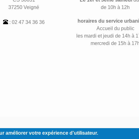
37250 Veigné
de 10h à 12h
horaires du service urban
: 02 47 34 36 36
Accueil du public
les mardi et jeudi de 14h à 1
mercredi de 15h à 17
Footer
Contact
Mentions légales
Plan du site
r améliorer votre expérience d'utilisateur.