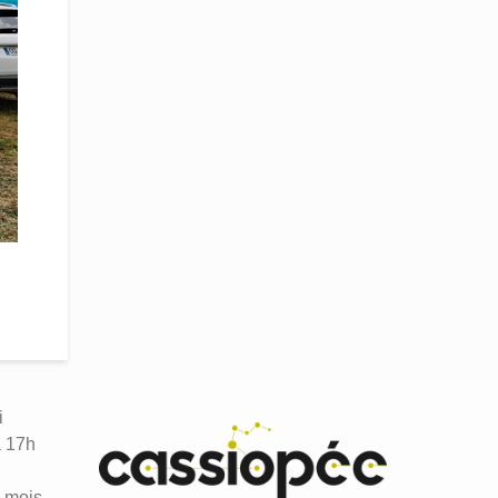
i
à 17h
n
 mois