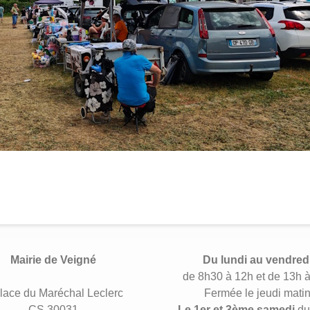
Mairie de Veigné
Du lundi au vendred
de 8h30 à 12h et de 13h 
lace du Maréchal Leclerc
Fermée le jeudi mati
CS 30031
Le 1er et 3ème samedi
du