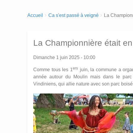
Breadcrumbs
You
Accueil
Ca s'est passé à veigné
La Championniè
are
here:
La Championnière était en f
Dimanche 1 juin 2025 - 10:00
ers
Comme tous les 1
juin, la commune a organ
année autour du Moulin mais dans le parc
Vindiniens, qui allie nature avec son parc bois