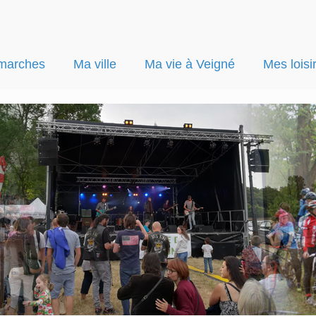
marches
Ma ville
Ma vie à Veigné
Mes loisi