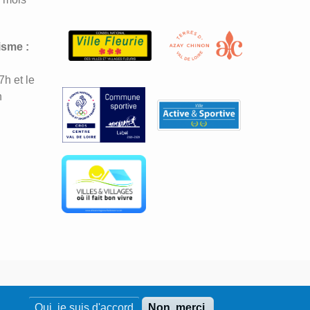
isme :
7h et le
h
Oui, je suis d'accord
Non, merci.