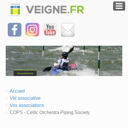
Breadcrumbs
You
Accueil
are
Vie associative
here:
Vos associations
COPS - Celtic Orchestra Piping Society