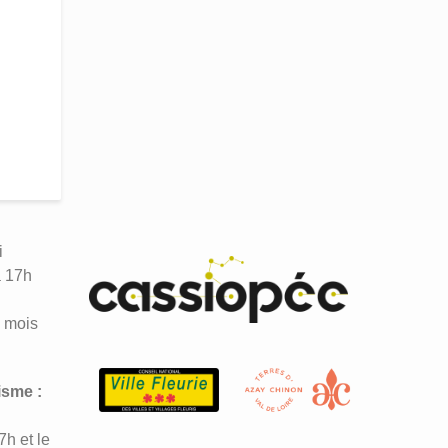
i
à 17h
n
 mois
isme :
7h et le