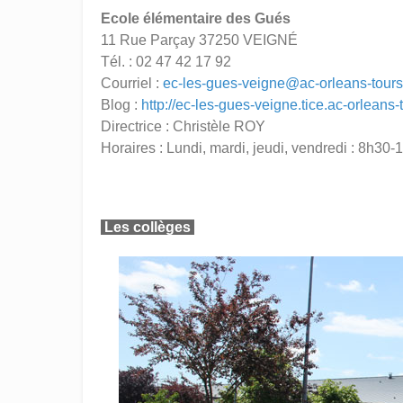
Ecole élémentaire des Gués
11 Rue Parçay 37250 VEIGNÉ
Tél. : 02 47 42 17 92
Courriel :
ec-les-gues-veigne@ac-orleans-tours.
Blog :
http://ec-les-gues-veigne.tice.ac-orleans-t
Directrice : Christèle ROY
Horaires : Lundi, mardi, jeudi, vendredi : 8h3
Les collèges