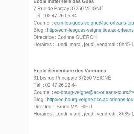
Ecole maternelle des Guès
7 Rue de Parçay 37250 VEIGNÉ
Tél. : 02 47 26 05 84
Courriel :
ecm-les-gues-veigne@ac-orleans-tour
Blog :
http://ecm-lesgues-veigne.tice.ac-orleans-
Directrice : Corinne GUERCH
Horaires : Lundi, mardi, jeudi, vendredi : 8h4
Ecole élémentaire des Varennes
31 bis rue Principale 37250 VEIGNÉ
Tél. : 02 47 26 22 44
Courriel :
ec-bourg-veigne@ac-orleans-tours.fr
Blog :
http://ec-bourg-veigne.tice.ac-orleans-tour
Directeur : Bruno MATHIEU
Horaires : Lundi, mardi, jeudi, vendredi : 8h3